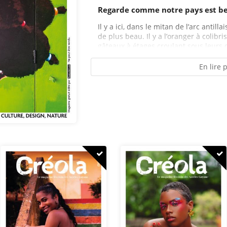
Regarde comme notre pays est be
Il y a ici, dans le mitan de l’arc antill
de plus beau. Il y a l’oranger à colibri
gâteaux à étages croulant sous leurs d
En lire 