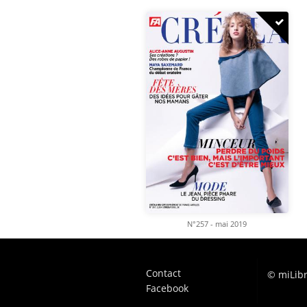
N°257 - mai 2019
Contact
© miLibr
Facebook