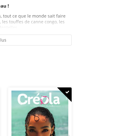
au !
ais, tout ce que le monde sait faire
s, les touffes de canne congo, les
entelles...
plus